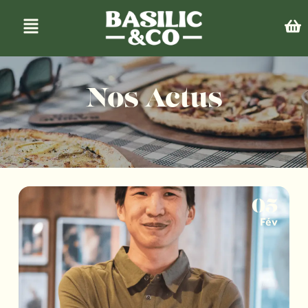
Nos Actus
05
Fév