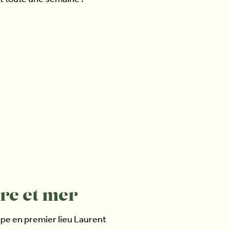
t toute une semaine !
re et mer
appe en premier lieu Laurent