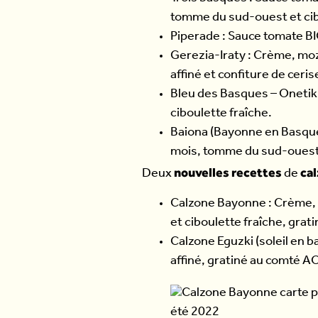
tomme du sud-ouest et cib
Piperade : Sauce tomate BI
Gerezia-Iraty : Crème, moz
affiné et confiture de ceri
Bleu des Basques – Onetik 
ciboulette fraîche.
Baiona (Bayonne en Basque)
mois, tomme du sud-ouest 
nouvelles recettes
ca
Deux
de
Calzone Bayonne : Crème, 
et ciboulette fraîche, grat
Calzone Eguzki (soleil en 
affiné, gratiné au comté A