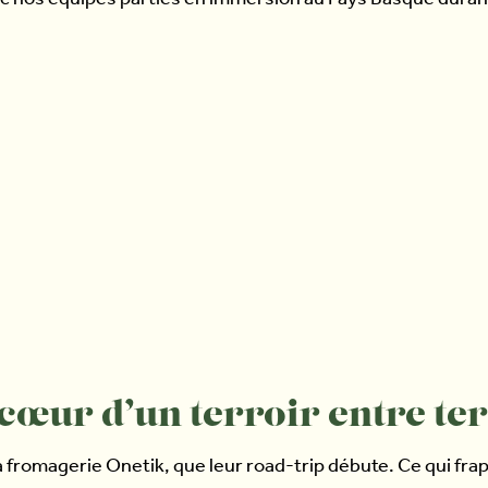
ec nos équipes parties en immersion au Pays Basque duran
œur d’un terroir entre ter
la fromagerie Onetik, que leur road-trip débute. Ce qui fr