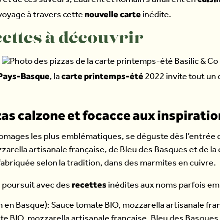
 et de ces saveurs, Laurent et Romain s’affairent en
nouvelle carte
voyage à travers cette
inédite.
cettes à découvrir
Pays-Basque
carte printemps-été
, la
2022 invite tout un 
zas calzone et focacce aux inspirati
romages les plus emblématiques, se déguste dès l’entrée 
arella artisanale française, de Bleu des Basques et de la 
abriquée selon la tradition, dans des marmites en cuivre.
recettes
 poursuit avec des
inédites aux noms parfois e
n en Basque): Sauce tomate BIO, mozzarella artisanale fran
te BIO, mozzarella artisanale française, Bleu des Basques