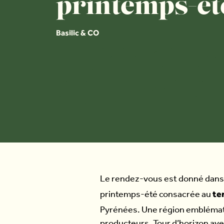
printemps-ét
Basilic & CO
Publié le
26 avril 
Le rendez-vous est donné dans
te
printemps-été consacrée au
Pyrénées. Une région emblémati