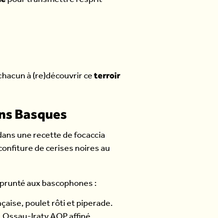
pour transmettre l’esprit
terroir
chacun à (re)découvrir ce
ons Basques
dans une recette de focaccia
confiture de cerises noires au
mprunté aux bascophones :
çaise, poulet rôti et piperade.
, Ossau-Iraty AOP affiné,