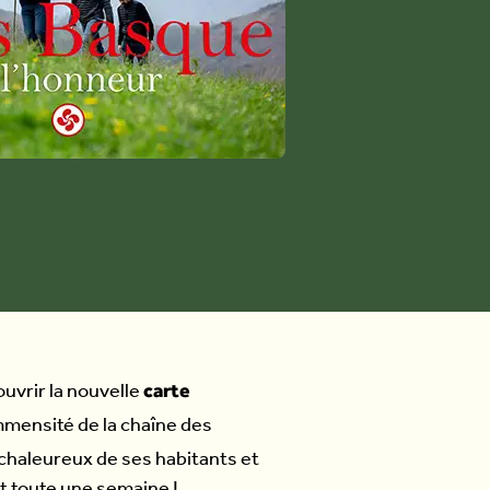
carte
ouvrir la nouvelle
’immensité de la chaîne des
 chaleureux de ses habitants et