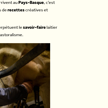
Pays-Basque
arrivent au
, c’est
recettes
és de
créatives et
savoir-faire
perpétuent le
laitier
astoralisme.