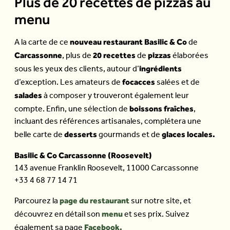
Plus de 20 recettes de pizzas au
menu
nouveau restaurant Basilic & Co
A la carte de ce
de
Carcassonne
20 recettes
pizzas
, plus de
de
élaborées
ingrédients
sous les yeux des clients, autour d’
focacces
d’exception. Les amateurs de
salées et de
salades
à composer y trouveront également leur
boissons fraîches
compte. Enfin, une sélection de
,
incluant des références artisanales, complétera une
desserts
glaces locales.
belle carte de
gourmands et de
Basilic & Co Carcassonne (Roosevelt)
143 avenue Franklin Roosevelt, 11000 Carcassonne
+33 4 68 77 14 71
page du restaurant
Parcourez la
sur notre site, et
menu
découvrez en détail son
et ses prix. Suivez
Facebook.
également sa page