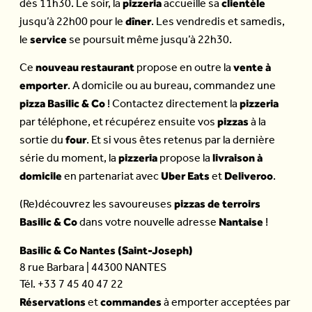
pizzeria
clientèle
dès 11h30. Le soir, la
accueille sa
dîner
jusqu’à 22h00 pour le
. Les vendredis et samedis,
service
le
se poursuit même jusqu’à 22h30.
nouveau restaurant
vente à
Ce
propose en outre la
emporter
. A domicile ou au bureau, commandez
une
pizza Basilic & Co
pizzeria
! Contactez directement la
pizzas
par téléphone, et récupérez ensuite vos
à la
four
sortie du
. Et si vous êtes retenus par la dernière
pizzeria
livraison à
série du moment, la
propose la
domicile
Uber Eats
Deliveroo
en partenariat avec
et
.
pizzas de terroirs
(Re)découvrez les savoureuses
Basilic & Co
Nantaise
dans votre nouvelle adresse
!
Basilic & Co Nantes (Saint-Joseph)
8 rue Barbara | 44300 NANTES
Tél. +33 7 45 40 47 22
Réservations
commandes
et
à emporter acceptées par