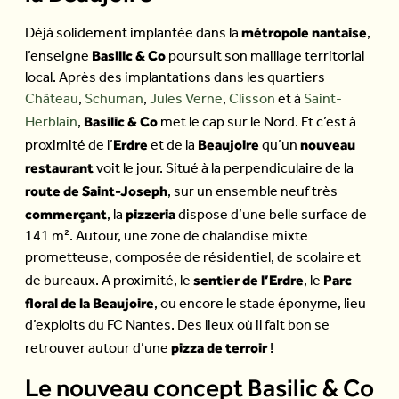
métropole nantaise
Déjà solidement implantée dans la
,
Basilic & Co
l’enseigne
poursuit son maillage territorial
local. Après des implantations dans les quartiers
Château
,
Schuman
,
Jules Verne
,
Clisson
et à
Saint-
Basilic & Co
Herblain
,
met le cap sur le Nord. Et c’est à
Erdre
Beaujoire
nouveau
proximité de
l’
et de la
qu’un
restaurant
voit le jour. Situé à la perpendiculaire de la
route de Saint-Joseph
, sur un ensemble neuf très
commerçant
pizzeria
, la
dispose d’une belle surface de
141 m². Autour, une zone de chalandise mixte
prometteuse, composée de résidentiel, de scolaire et
sentier de l’Erdre
Parc
de bureaux. A proximité, le
, le
floral de la Beaujoire
, ou encore le stade éponyme, lieu
d’exploits du FC Nantes. Des lieux où il fait bon se
pizza de terroir
retrouver autour d’une
!
Le nouveau concept Basilic & Co