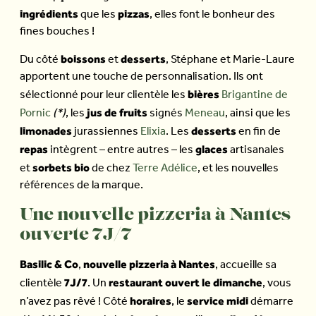
ingrédients
pizzas
que les
, elles font le bonheur des
fines bouches !
boissons
desserts
Du côté
et
, Stéphane et Marie-Laure
apportent une touche de personnalisation. Ils ont
bières
sélectionné pour leur clientèle les
Brigantine de
jus de fruits
Pornic
(*)
, les
signés
Meneau
, ainsi que les
limonades
desserts
jurassiennes
Elixia
. Les
en fin de
repas
glaces
intègrent – entre autres – les
artisanales
sorbets bio
et
de chez
Terre Adélice
, et les nouvelles
références de la marque.
Une nouvelle pizzeria à Nantes
ouverte 7J/7
Basilic & Co
nouvelle pizzeria à Nantes
,
, accueille sa
7J/7
restaurant ouvert le dimanche
clientèle
. Un
, vous
horaires
service midi
n’avez pas rêvé ! Côté
, le
démarre