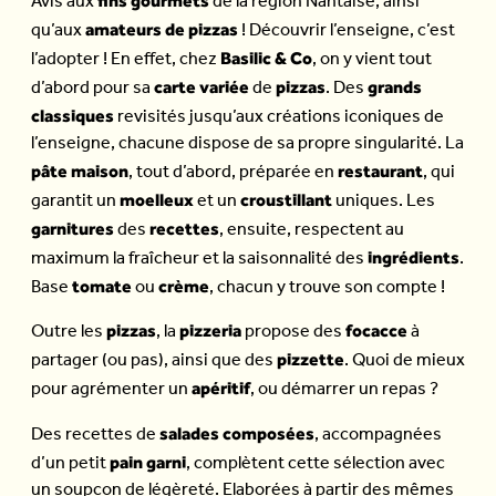
fins gourmets
Avis aux
de la région Nantaise, ainsi
amateurs de pizzas
qu’aux
! Découvrir l’enseigne, c’est
Basilic & Co
l’adopter ! En effet, chez
, on y vient tout
carte variée
pizzas
grands
d’abord pour sa
de
. Des
classiques
revisités jusqu’aux créations iconiques de
l’enseigne, chacune dispose de sa propre singularité. La
pâte maison
restaurant
, tout d’abord, préparée en
, qui
moelleux
croustillant
garantit un
et un
uniques. Les
garnitures
recettes
des
, ensuite, respectent au
ingrédients
maximum la fraîcheur et la saisonnalité des
.
tomate
crème
Base
ou
, chacun y trouve son compte !
pizzas
pizzeria
focacce
Outre les
, la
propose des
à
pizzette
partager (ou pas), ainsi que des
. Quoi de mieux
apéritif
pour agrémenter un
, ou démarrer un repas ?
salades composées
Des recettes de
, accompagnées
pain garni
d’un petit
, complètent cette sélection avec
un soupçon de légèreté. Elaborées à partir des mêmes